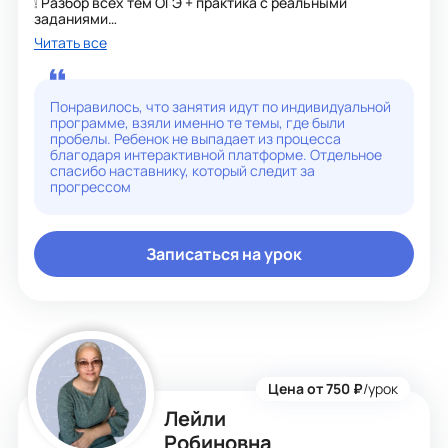
❕ Разбор всех тем ОГЭ + практика с реальными
заданиями
❕ Понятное объяснение сложных тем
Читать все
❕ Повышение уверенности на экзамене
☘ Помогу разобраться, полюбить предмет и сдать ОГЭ
на отлично!
Понравилось, что занятия идут по индивидуальной
программе, взяли именно те темы, где были
пробелы. Ребенок не выпадает из процесса
благодаря интерактивной платформе. Отдельное
спасибо наставнику, который следит за
прогрессом
Записаться на урок
Цена от 750 ₽
/урок
Лейли
Робиновна