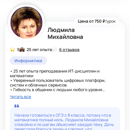
Цена от 750 ₽
/урок
Людмила
Михайловна
5
25 лет опыта
6 отзывов
Информатика
• 25 лет опыта преподавания ИТ-дисциплин и
математики
• Уверенный пользователь цифровых платформ,
систем и облачных сервисов
• Гибкость в общении с людьми любого уровня
цифровой подготовки
Читать все
• Владение русским языком на грамотном письменном
и устном уровне
• Опыт решения нестандартных задач и технической
поддержки
Начали готовиться к ОГЭ с 8 класса, потому что в
• Способность быстро обучаться новому и
математике полный ноль. Людмила Михайловна
адаптироваться под процессы
спокойно и по шагам объясняет каждую тему. Дочь
• Проводила обучение по темам: цифровая
перестала бояться задач и говорит, что