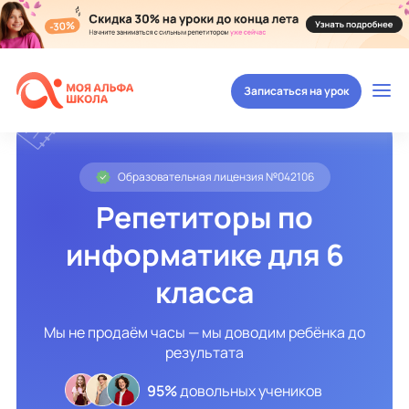
Записаться на урок
Образовательная лицензия №042106
Репетиторы по
информатике для 6
класса
Мы не продаём часы — мы доводим ребёнка до
результата
95%
довольных учеников