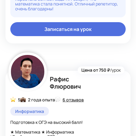
грамотность, работа с ОС, веб-инструменты, основы
математика стала понятной. Отличный репетитор,
программирования
очень благодарны!
• Настраивала и сопровождала веб-сервисы и
образовательные платформы
• Проводила онлайн-консультации и техподдержку
студентов и коллег
Записаться на урок
• Систематизировала обращения, искала решения,
документировала процессы
• Руководила внедрением новых ИТ-решений в
учебный процесс
Мои учащиеся являются победителями на всех этапах
Республиканской олимпиады по программированию,
конференций научно-исследовательских работ,
международного конкурса научно-технических работ
Цена от 750 ₽
/урок
школьников «Старт в Науку» МФТИ.
Рафис
Флюрович
5
2 года опыта
6 отзывов
Информатика
Подготовка к ОГЭ на высокий балл!
★ Математика ★ Информатика