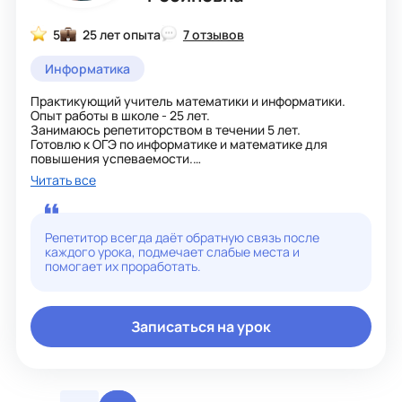
5
25 лет опыта
7 отзывов
Информатика
Практикующий учитель математики и информатики.
Опыт работы в школе - 25 лет.
Занимаюсь репетиторством в течении 5 лет.
Готовлю к ОГЭ по информатике и математике для
повышения успеваемости.
Работа с учеником начинается с диагностики,
Читать все
позволяющей определить текущий уровень знаний и
выявить пробелы.
Затем, по результатам диагностики, составляется
индивидуальная программа в зависимости от целей и
Репетитор всегда даёт обратную связь после
имеющегося для их достижения времени.
каждого урока, подмечает слабые места и
Обучение ведется по индивидуально подобранным
помогает их проработать.
дидактическим материалам и персонально
составленным вариантам, наиболее подходящим для
уровня знаний и потребностей каждого конкретного
ученика.
Записаться на урок