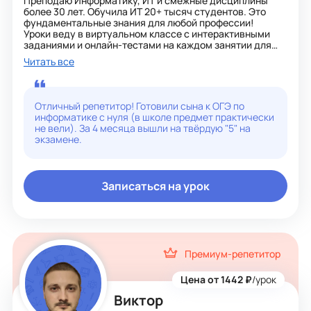
Преподаю Информатику, ИТ и смежные дисциплины
более 30 лет. Обучила ИТ 20+ тысяч студентов. Это
фундаментальные знания для любой профессии!
Уроки веду в виртуальном классе с интерактивными
заданиями и онлайн-тестами на каждом занятии для
наблюдения динамики успеха.
Читать все
Люблю ИТ за возможность облегчать жизнь человеку в
быту и на работе. Информатика, алгоритмизация и
программирование, базы данных, компьютерные сети,
защита данных - основа всех коммуникаций между
Отличный репетитор! Готовили сына к ОГЭ по
людьми и эффективности всех процессов в мире, они
информатике с нуля (в школе предмет практически
добавляют в обучение и управление интерактивные
не вели). За 4 месяца вышли на твёрдую "5" на
игровые механики – тесты, квесты, квизы.
экзамене.
Свои знания интегрирую в любые сферы деятельности
– автоматизирую любые процессы - проектировала и
создавала ЛВС (локальную вычислительную сеть) в
университете, организовывала и 10 лет вела ДО
Записаться на урок
(дистанционное обучение), внедряю технологии
виртуального класса и компьютерного тестирования
более 15 лет, помогала ученикам младших классов
участвовать в онлайн-олимпиадах и конкурсах.
Помогаю создавать и запускать в жизнь проекты с
большой долей ИТ и превращать их в стартапы.
Премиум-репетитор
Имею свой YouTube-канал.
С удовольствием объясню любому ученику, как
информатика связана с искусственным интеллектом,
Цена от 1442 ₽
/урок
криптовалютами и безопасностью личной жизни и
Виктор
финансов.