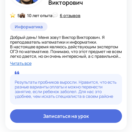
Викторович
5
10 лет опыта
6 отзывов
Информатика
Добрый день! Меня зовут Виктор Викторович. Я
преподаватель математики и информатики.
В настоящее время являюсь действующим экспертом
ОГЭ по математике. Понимаю, что этот предмет не всем
легко дается, но он очень интересный, а с правильной
структурой подготовки, которую составлю вам я, более
Читать все
чем прозрачный. Вы сами не заметите того как вам
станет интересно постигать дальнейшие глубины этой
науки. Я объясняю ребёнку на его же языке все
сложности школьной программы. Вместе будем
Результаты пробников выросли. Нравится, что есть
готовиться к контрольным работам, ОГЭ, ЕГЭ, ВПР. На
разные варианты оплаты и можно перенести
уроках применяю разнообразные формы и методы
занятие, если ребенок заболел. Для нас это
работы. Владею современными образовательными
удобнее, чем искать специалиста в своем районе
технологиями и внедряю их на уроках математики:
компетентностно-ориентированный подход к
обучению, информационно-коммуникационные
технологии, проблемное обучение, модульное
Записаться на урок
обучение.
Мой опыт работы по профилю преподаваемого
предмета составляет 10 лет. Долгое время успешно
готовлю ребят к сдаче ОГЭ и ЕГЭ. Так же помогаю с