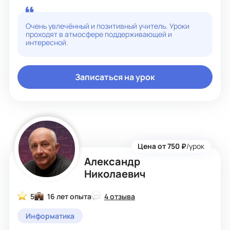
дружественную атмосферу на уроках, чтобы ученики
чувствовали себя комфортно и могли свободно
общаться и задавать вопросы.
Очень увлечённый и позитивный учитель. Уроки
проходят в атмосфере поддерживающей и
Мои профессиональные достижения включают участие
интересной.
в различных образовательных конференциях,
конкурсах, а также публикации статей по методике
преподавания. Я постоянно совершенствую свои
знания и навыки, следя за последними тенденциями в
Записаться на урок
области информационных технологий.
Люблю путешествовать и изучать новые технологии.
Мои хобби включает программирование и участие в
различных мероприятиях. Я стараюсь делиться своими
знаниями и опытом с учениками, вдохновляя их на
обучение информатике и развитие своих навыков.
Цена от 750 ₽
/урок
Александр
Николаевич
5
16 лет опыта
4 отзыва
Информатика