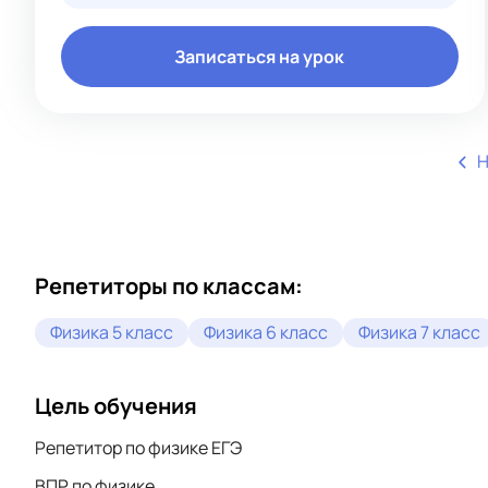
показывать, как математика и физика работают в
реальной жизни — от ремонта до планирования
бюджета. Когда ученик видит, что формулы не
«отвлечённые штуки», а полезные инструменты —
Записаться на урок
заниматься становится интереснее.
Н
Репетиторы по классам:
Физика 5 класс
Физика 6 класс
Физика 7 класс
Цель обучения
Репетитор по физике ЕГЭ
ВПР по физике