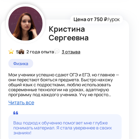
учебники, онлайн-курсы и интерактивные
приложения, которые помогают дополнить занятия и
углубить понимание предметов.
Цена от 750 ₽
/урок
Кристина
Сергеевна
5
2 года опыта
3 отзыва
Физика
Мои ученики успешно сдают ОГЭ и ЕГЭ, но главное —
они перестают бояться предмета. Быстро нахожу
общий язык с подростками, люблю использовать
современные технологии на уроках, адаптирую
программу под каждого ученика. Учу не просто
решать задачи, а мыслить логически и не бояться
Читать все
ошибок
Ваш подход к обучению помогает мне глубже
понимать материал. Я стала увереннее в своих
знаниях!