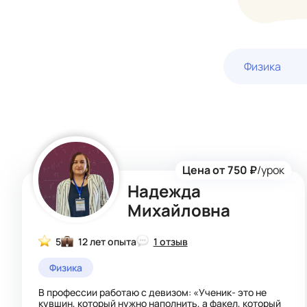
Физика
Цена от 750 ₽
/урок
Надежда
Михайловна
5
12 лет опыта
1 отзыв
Физика
В профессии работаю с девизом: «Ученик- это не
кувшин, который нужно наполнить, а факел, который