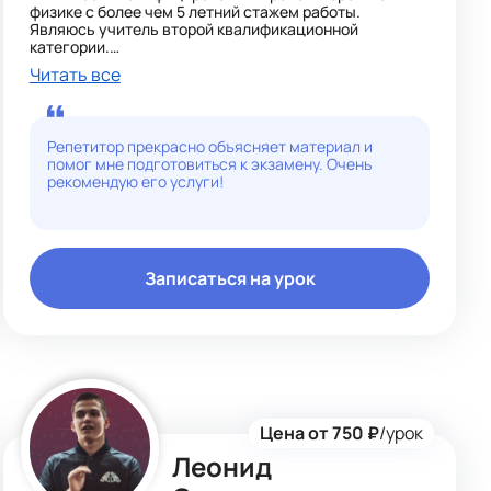
физике с более чем 5 летний стажем работы.
Являюсь учитель второй квалификационной
категории.
В своей репетиторской деятельности использую
Читать все
современные методики обучения, нацеленные на
усвоение учебной программы 7-11 классов. Учитываю
уровень подготовки и успеваемости каждого
ученика. Методы работы подбираются
Репетитор прекрасно объясняет материал и
индивидуально для каждого. Также помогу
помог мне подготовиться к экзамену. Очень
студентам с высшей математикой.
рекомендую его услуги!
Записаться на урок
Цена от 750 ₽
/урок
Леонид