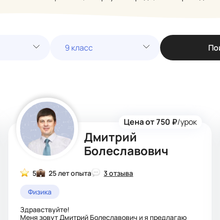
9 класс
По
Цена от 750 ₽
/урок
Дмитрий
Болеславович
5
25 лет опыта
3 отзыва
Физика
Здравствуйте!
Меня зовут Дмитрий Болеславович и я предлагаю