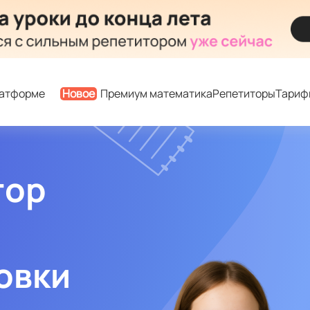
латформе
Новое
Премиум математика
Репетиторы
Тариф
тор
овки