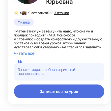
Юрьевна
5
9 лет опыта
3 отзыва
Физика
"Математику уж затем учить надо, что она ум в
порядок приводит" - М.В. Ломоносов.
Я стремлюсь создать комфортную и дружественную
обстановку во время уроков, чтобы ученик
чувствовал себя уверенно и не стеснялся задавать
вопросы. Я использую различные подходы и методы
Читать все
обучения, чтобы адаптироваться к индивидуальным
потребностям каждого ученика.
Мои уроки обычно включают в себя объяснение
математических концепций, примеры и практические
Занятия хорошие. Очень приятный
упражнения для закрепления.
преподаватель.
Мой подход к преподаванию математики помог
многим моим ученикам улучшить свои оценки и
достичь успеха в академической сфере. Я
придерживаюсь принципа, что все студенты
способны понять и применить математику, и моя
Записаться на урок
задача - помочь им в этом. Я стараюсь пробудить
интерес к предмету и помочь студенту научиться
самостоятельно мыслить и решать математические
проблемы.