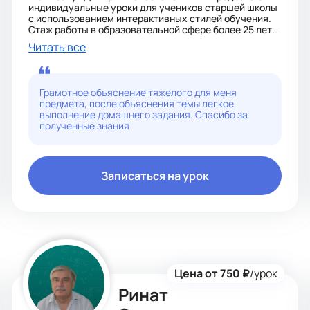
индивидуальные уроки для учеников старшей школы
с использованием интерактивных стилей обучения.
Стаж работы в образовательной сфере более 25 лет
позволяет мне эффективно поддерживать учеников в
Читать все
освоении школьной программы.
Применяю наглядные пособия и игровые методики
для повышения интереса к предмету и поддержания
мотивации, что способствует более глубокому
Грамотное объяснение тяжелого для меня
усвоению материала
предмета, после объяснения темы легкое
выполнение домашнего задания. Спасибо за
полученные знания
Записаться на урок
Цена от 750 ₽
/урок
Ринат