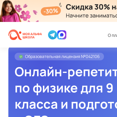
О п
Образовательная лицензия №042106
Онлайн-репети
по физике для 9
класса и подгот