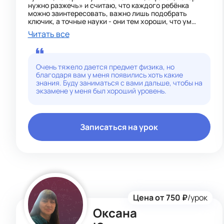
нужно разжечь» и считаю, что каждого ребёнка
можно заинтересовать, важно лишь подобрать
ключик, а точные науки - они тем хороши, что ум
приводят в порядок и дисциплинируют.
Читать все
Я специализируюсь на ускоренных методах
обучения, и моя страсть — прививать людям любовь
к физике.
В течение последних 10 лет я помогаю учащимся
Очень тяжело дается предмет физика, но
всех возрастов максимально раскрыть свой
благодаря вам у меня появились хоть какие
потенциал..
знания. Буду заниматься с вами дальше, чтобы на
Уроки строятся на индивидуальном подходе и
экзамене у меня был хороший уровень.
включают специальные упражнения и задания,
нацеленные на улучшение когнитивных функций и
визуального восприятия, что способствует более
эффективному усвоению материала.
Записаться на урок
Цена от 750 ₽
/урок
Оксана