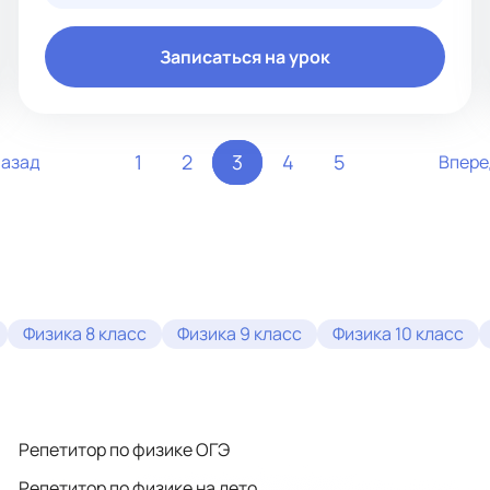
Записаться на урок
1
2
3
4
5
азад
Впер
Физика 8 класс
Физика 9 класс
Физика 10 класс
Репетитор по физике ОГЭ
Репетитор по физике на лето