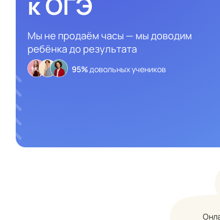
к ОГЭ
Мы не продаём часы — мы доводим
ребёнка до результата
95%
довольных учеников
Онла