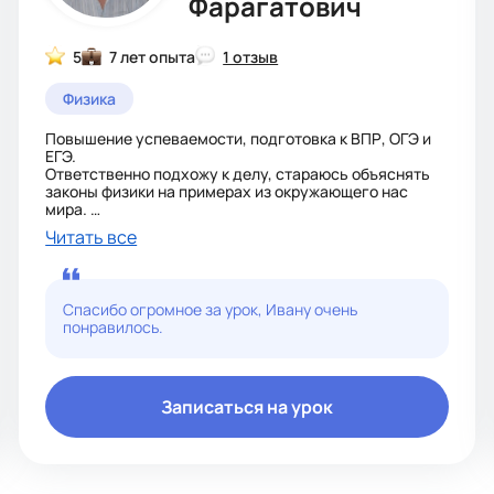
Фарагатович
5
7 лет опыта
1 отзыв
Физика
Повышение успеваемости, подготовка к ВПР, ОГЭ и
ЕГЭ.
Ответственно подхожу к делу, стараюсь объяснять
законы физики на примерах из окружающего нас
мира.
В процессе занятий возможно оказание помощи в
Читать все
выполнении индивидуальных домашних заданий и
расчетно-графических работ (типовых расчетов),
полученных студентами в ВУЗе по высшей
математике.
Спасибо огромное за урок, Ивану очень
понравилось.
Записаться на урок