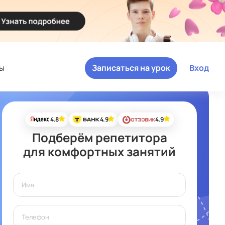
ы
Записаться на урок
Вход
4.8
4.9
4.9
Подберём репетитора
для комфортных занятий