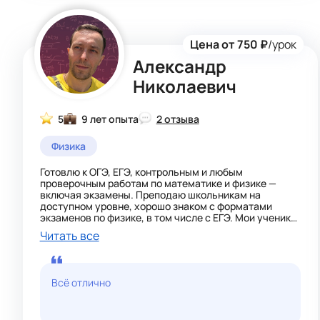
Цена от 750 ₽
/урок
Александр
Николаевич
5
9 лет опыта
2 отзыва
Физика
Готовлю к ОГЭ, ЕГЭ, контрольным и любым
проверочным работам по математике и физике —
включая экзамены. Преподаю школьникам на
доступном уровне, хорошо знаком с форматами
экзаменов по физике, в том числе с ЕГЭ. Мои ученики
поступают на бюджет в вузы своих городов, а также
Читать все
в Москве и Санкт-Петербурге — и я этим горжусь. С
ЕГЭ по математике тоже на «ты».
Методику подбираю под ученика: учитываю его
Всё отлично
уровень знаний, то, что он хочет повторить,
вспомнить или углубить. Стараюсь объяснять даже
сложный материал просто и понятно. Мне нравится