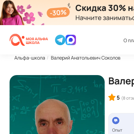
О п
Альфа-школа
Валерий Анатольевич Соколов
Вале
5
(8 отз
Опыт