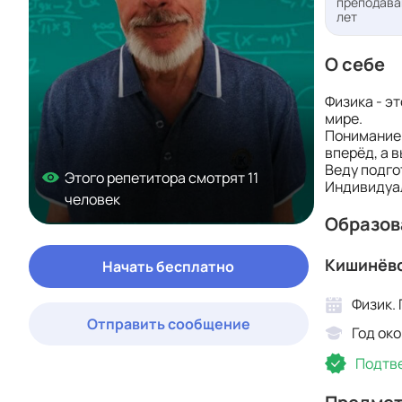
преподаван
лет
О себе
Физика - э
мире.
Понимание 
вперёд, а 
Веду подго
Этого репетитора смотрят 11
Индивидуал
человек
Образов
Кишинёвс
Начать бесплатно
Физик.
Отправить сообщение
Год око
Подтве