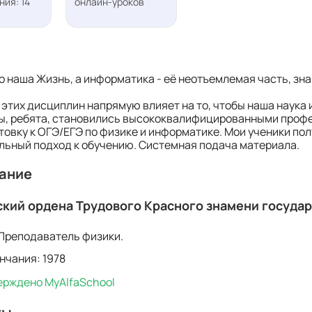
ия: 14
онлайн-уроков
то наша Жизнь, а информатика - её неотъемлемая часть, з
этих дисциплин напрямую влияет на то, чтобы наша наука
вы, ребята, становились высококвалифицированными проф
товку к ОГЭ/ЕГЭ по физике и информатике. Мои ученики по
ьный подход к обучению. Системная подача материала.
ание
кий ордена Трудового Красного знамени государ
 Преподаватель физики.
нчания: 1978
рждено MyAlfaSchool