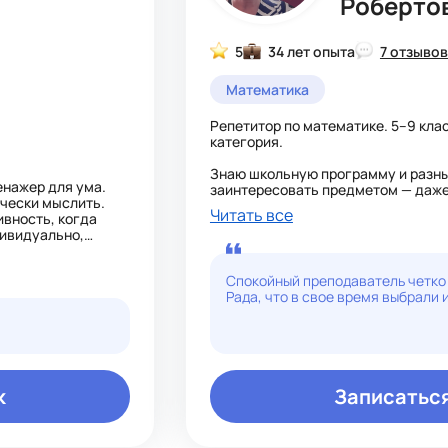
Роберто
5
34 лет опыта
7 отзывов
Математика
Репетитор по математике. 5–9 клас
категория.
Знаю школьную программу и разны
енажер для ума.
заинтересовать предметом — даже 
ически мыслить.
скучной.
Читать все
вность, когда
дивидуально,
Люблю математику не только за пр
красивая. Тот, кто занимается ей с
ова ими
память, волю, учится не сдаваться
Спокойный преподаватель четк
Рада, что в свое время выбрали 
Объясняю просто и понятно. Учиты
каждому ищу свой подход.
к
Записаться