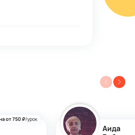
на от 750 ₽
/урок
Аида