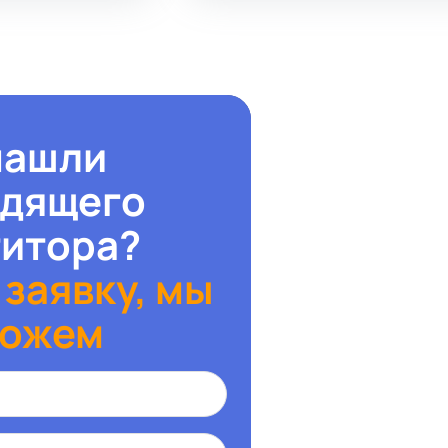
нашли
одящего
титора?
 заявку, мы
ожем