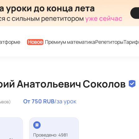
латформе
Новое
Премиум математика
Репетиторы
Тариф
рий Анатольевич Соколов
От 750 RUB
/за урок
ывов)
Проведено: 4981