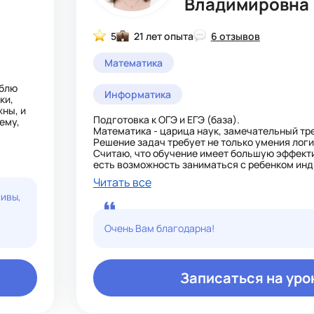
Владимировна
5
21 лет опыта
6 отзывов
Математика
юблю
Информатика
ки,
ны, и
Подготовка к ОГЭ и ЕГЭ (база).
ему,
Математика - царица наук, замечательный тр
Решение задач требует не только умения лог
Считаю, что обучение имеет большую эффекти
есть возможность заниматься с ребенком ин
учитывая его потребности и способности.
Читать все
Знаю много математических секретиков и гот
ливы,
поделиться.
Очень Вам благодарна!
Записаться на уро