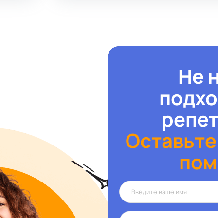
Не 
подх
репе
Оставьте
пом