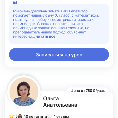
для каждого ученика. математика на английском языке.
Индивидуальные учебные планы, соответствующие
вашим целям и стилю обучения.
Мы очень довольны занятиями! Репетитор
Доказанные методы обучения, которые сделают
помогает нашему сыну (6 класс) с математикой.
математику ясной и понятной.
подтянули алгебру и геометрию, готовимся к
олимпиадам. Сначала переживали, что
олимпиадные задачи слишком сложные, но
преподаватель нашла подход, объясняет
интересно...
читать все
Записаться на урок
Цена от 750 ₽
/урок
Ольга
Анатольевна
5
10 лет опыта
4 отзыва