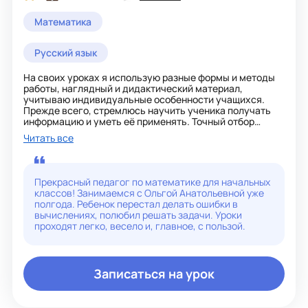
Математика
Русский язык
На своих уроках я использую разные формы и методы
работы, наглядный и дидактический материал,
учитываю индивидуальные особенности учащихся.
Прежде всего, стремлюсь научить ученика получать
информацию и уметь её применять. Точный отбор
заданий для закрепления знаний и подготовки к
Читать все
успешной сдаче тестов.
Считаю важным создавать на своих уроках среду,
которая благоприятна для развития личности и
реализации человеческого потенциала каждого
Прекрасный педагог по математике для начальных
учащегося, не ущемляя его прав и свобод.
классов! Занимаемся с Ольгой Анатольевной уже
Стараюсь всегда достигать поставленных целей и
полгода. Ребенок перестал делать ошибки в
задач.
вычислениях, полюбил решать задачи. Уроки
проходят легко, весело и, главное, с пользой.
Записаться на урок