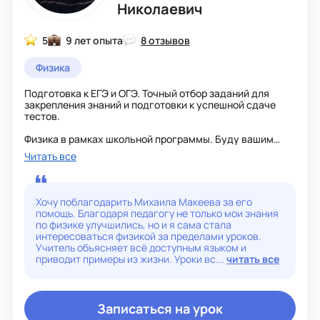
Николаевич
5
9 лет опыта
8 отзывов
Физика
Подготовка к ЕГЭ и ОГЭ. Точный отбор заданий для
закрепления знаний и подготовки к успешной сдаче
тестов.
Физика в рамках школьной программы. Буду вашим
гидом в онлайн режиме. Помогу с домашним заданием
Читать все
по программе 7-11 классов. Подготовлю по любым
темам для сдачи ЕГЭ.
Основой успешного обучения считаю доверительный и
Хочу поблагодарить Михаила Макеева за его
комфортный контакт между преподавателем и
помощь. Благодаря педагогу не только мои знания
учеником.
по физике улучшились, но и я сама стала
интересоваться физикой за пределами уроков.
Учитель объясняет всё доступным языком и
приводит примеры из жизни. Уроки вс...
читать все
Записаться на урок