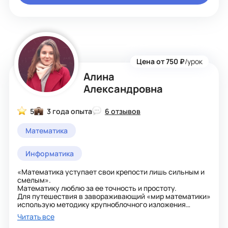
Цена от 750 ₽
/урок
Алина
Александровна
5
3 года опыта
6 отзывов
Математика
Информатика
«Математика уступает свои крепости лишь сильным и
смелым».
Математику люблю за ее точность и простоту.
Для путешествия в завораживающий «мир математики»
использую методику крупноблочного изложения
учебного материала и ИКТ.
Читать все
С легкостью нахожу контакт и индивидуальный подход