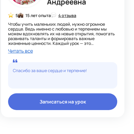
Андреевна
5
15 лет опыта
4 отзыва
Чтобы учить маленьких людей, нужно огромное
сердце. Ведь именно с любовью и терпением мы
можем вдохновлять их на новые открытия, помогать
развивать таланты и формировать важные
жизненные ценности. Каждый урок — это
возможность оставить след в их судьбе и сделать
Читать все
этот мир лучше.
Спасибо за ваше сердце и терпение!
Записаться на урок