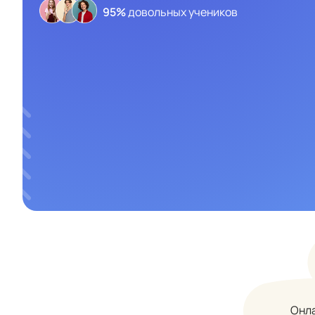
95%
довольных учеников
Онла