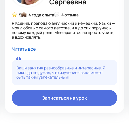
Сергеевна
5
4 года опыта
4 отзыва
Я Ксения, преподаю английский и немецкий. Языки —
моя любовь с самого детства, и я до сих пор учусь
новому каждый день. Мне нравится не просто учить,
а вдохновлять.
Занимаюсь со школьниками (подготовка к ОГЭ/ЕГЭ,
Читать все
олимпиадам, ВПР, помощь с проектами) и взрослыми
(для работы, учёбы в магистратуре и путешествий).
Использую коммуникативный подход: мы много
говорим, думаем, ищем решения. Мои уроки — это
Ваши занятия разнообразные и интересные. Я
живой диалог, а не сухие правила. И да, мои
никогда не думал, что изучение языка может
материалы всегда красивые — потому что учиться
быть таким увлекательным!
должно быть приятно!
Я требовательная, но добрая. Верю, что язык — это не
про зубрёжку, а про общение и свободу. Буду рада
помочь вам или вашему ребёнку!
Записаться на урок