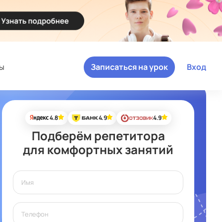
ы
Записаться на урок
Вход
4.8
4.9
4.9
Подберём репетитора
для комфортных занятий