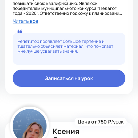
повышать свою квалификацию. Являюсь
победителем муниципального конкурса "Педагог
года - 2020". Ответственно подхожу к планированию
занятий, применяю различные методики в
Читать все
зависимости от возраста, целей и индивидуальных
особенностей каждого ученика. Предлагаю изучение
немецкого и итальянского языков с нуля, помощь в
подготовке домашнего задания, повышение уровня
Репетитор проявляет большое терпение и
успеваемости.
тщательно объясняет материал, что помогает
мне лучше усваивать знания.
Записаться на урок
Цена от 750 ₽
/урок
Ксения