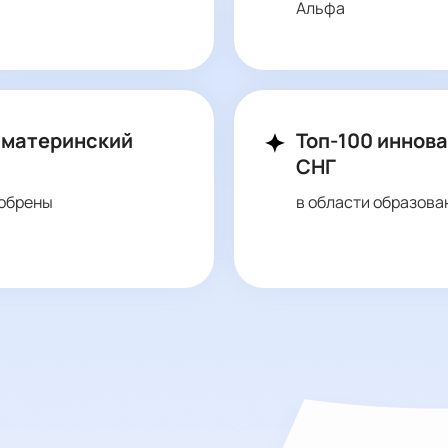
Альфа
 материнский
Топ-100 иннов
СНГ
добрены
в области образова