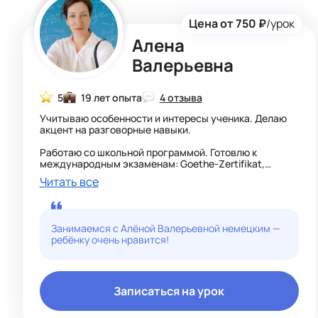
подстраиваю под ученика: его уровень, скорость,
цели. Если вы хотите, чтобы ребёнок не просто
Цена от 750 ₽
/урок
выучил язык, а заговорил на нём и полюбил — я с
радостью помогу!
Алена
Валерьевна
5
19 лет опыта
4 отзыва
Учитываю особенности и интересы ученика. Делаю
акцент на разговорные навыки.
Работаю со школьной программой. Готовлю к
международным экзаменам: Goethe-Zertifikat,
TestDaF, DSH, ÖSD, Telc, ECL.
Читать все
Использую оригинальные пособия и учебники. Много
интерактивных заданий.
Занимаемся с Алёной Валерьевной немецким —
ребёнку очень нравится!
Записаться на урок