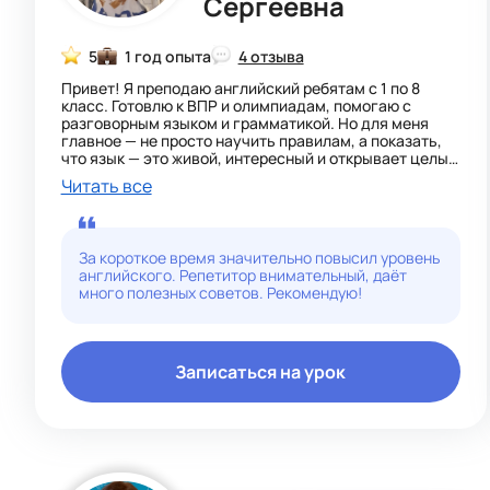
Сергеевна
5
1 год опыта
4 отзыва
Привет! Я преподаю английский ребятам с 1 по 8
класс. Готовлю к ВПР и олимпиадам, помогаю с
разговорным языком и грамматикой. Но для меня
главное — не просто научить правилам, а показать,
что язык — это живой, интересный и открывает целый
мир. Я обожаю, когда у ребёнка загораются глаза,
Читать все
потому что он понял, что сказали в фильме, или сам
заговорил на новом языке.
У меня есть один ученик, который год назад почти
За короткое время значительно повысил уровень
ничего не знал, а теперь участвует в олимпиадах по
английского. Репетитор внимательный, даёт
английскому. Это не магия — это системная работа и
много полезных советов. Рекомендую!
любовь к предмету. Я сама постоянно учусь: прохожу
семинары, курсы, была на практике в международной
школе, где полностью погружалась в языковую
среду. Даже вела там разговорный клуб — мы с
ребятами обсуждали серьёзные темы, спорили,
Записаться на урок
искали решения, и это очень помогало им
чувствовать себя увереннее.
Немецкий я тоже преподаю — но пока только
малышам 1–5 классы. Даю им хорошую базу, чтобы в
будущем язык не казался чужим. Всё всегда