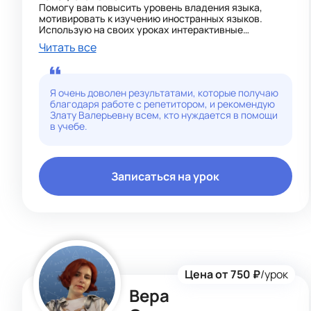
Помогу вам повысить уровень владения языка,
мотивировать к изучению иностранных языков.
Использую на своих уроках интерактивные
технологии , коммуникативную методику и
Читать все
современные зарубежные учебники .
Уровень английского- advanced
Уровень немецкого - b2
Я очень доволен результатами, которые получаю
благодаря работе с репетитором, и рекомендую
Злату Валерьевну всем, кто нуждается в помощи
в учебе.
Записаться на урок
Цена от 750 ₽
/урок
Вера