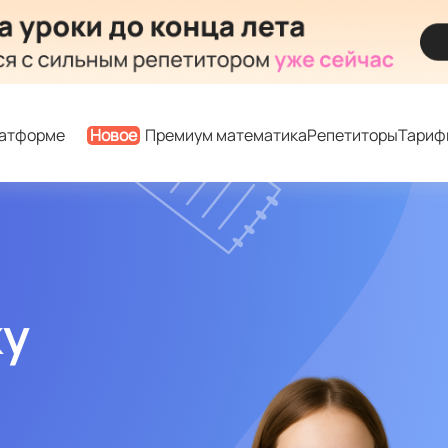
латформе
Новое
Премиум математика
Репетиторы
Тариф
ку