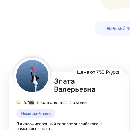
Немецкий я
Цена от 750 ₽
/урок
Злата
Валерьевна
4.7
2 года опыта
3 отзыва
Немецкий язык
Я дипломированный педагог английского и
немецкого языка .