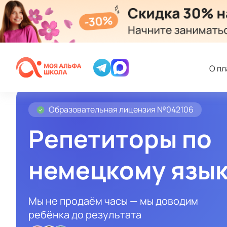
О п
Образовательная лицензия №042106
Репетиторы по
немецкому язы
Мы не продаём часы — мы доводим
ребёнка до результата