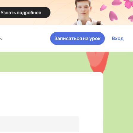
ы
Записаться на урок
Вход