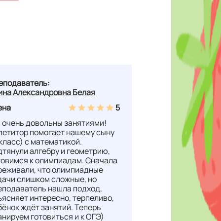
еподаватель:
ина Александровна Белая
ена
5
 очень довольны занятиями!
петитор помогает нашему сыну
 класс) с математикой.
дтянули алгебру и геометрию,
товимся к олимпиадам. Сначала
реживали, что олимпиадные
дачи слишком сложные, но
еподаватель нашла подход,
ъясняет интересно, терпеливо,
бёнок ждёт занятий. Теперь
анируем готовиться и к ОГЭ)