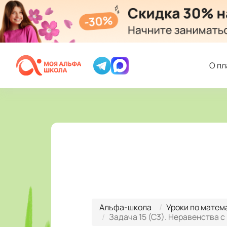
О п
Альфа-школа
Уроки по матем
Задача 15 (С3). Неравенства 