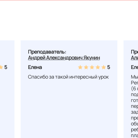
Преподаватель:
Пр
Андрей Александрович Якунин
Ал
5
Елена
5
Ел
Спасибо за такой интересный урок
Мы
Ре
(6
по
го
пе
за
пр
об
ре
пл