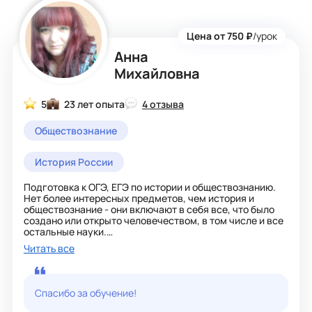
Цена от 750 ₽
/урок
Анна
Михайловна
5
23 лет опыта
4 отзыва
Обществознание
История России
Подготовка к ОГЭ, ЕГЭ по истории и обществознанию.
Нет более интересных предметов, чем история и
обществознание - они включают в себя все, что было
создано или открыто человечеством, в том числе и все
остальные науки.
Я помогу вам не потеряться в океане фактов, дам
Читать все
возможность плыть легко и радостно, через тернии - к
звездам!
Учеба может быть в удовольствие, если выбрать в
учителя увлеченного человека!
Спасибо за обучение!