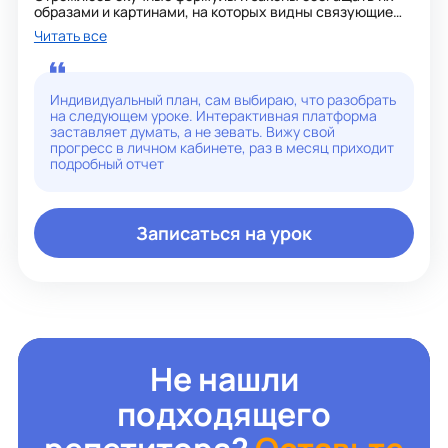
образами и картинами, на которых видны связующие
нити.
Читать все
На моих занятиях учащиеся понимают практическую
значимость предметов. Ежегодно успешно сдают ОГЭ
по математике и физике.
До встречи на увлекательных занятиях!!!
Индивидуальный план, сам выбираю, что разобрать
на следующем уроке. Интерактивная платформа
заставляет думать, а не зевать. Вижу свой
прогресс в личном кабинете, раз в месяц приходит
подробный отчет
Записаться на урок
Не нашли
подходящего