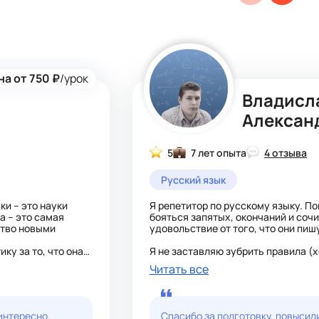
на от 750 ₽
/урок
Владисл
Алексан
5
7 лет опыта
4 отзыва
Русский язык
ки – это науки
Я репетитор по русскому языку. П
а – это самая
бояться запятых, окончаний и сочи
ство новыми
удовольствие от того, что они пиш
ку за то, что она
Я не заставляю зубрить правила (
 подчиняется
логику языка — чтобы ученик поним
Читать все
ь, и которые
Подстраиваюсь под каждого: темп,
огу вам в этом.
индивидуально. Использую живые
тематике. Откроем
неожиданные (мемы, песни, диало
интересно. Готовлю к ОГЭ, ЕГЭ, ВПР
интересно.
Спасибо за подготовку, повысил