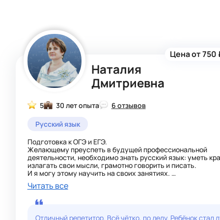
Цена от 750 
Наталия
Дмитриевна
5
30 лет опыта
6 отзывов
Русский язык
Подготовка к ОГЭ и ЕГЭ.
Желающему преуспеть в будущей профессиональной
деятельности, необходимо знать русский язык: уметь кр
излагать свои мысли, грамотно говорить и писать.
И я могу этому научить на своих занятиях.
В доступной форме доношу сложный материал, использу
Читать все
индивидуальный подход к каждому ребенку.
Через анализ, частичный поисковый метод обучения
обеспечиваю высокий результат на экзаменах.
Отличный репетитор. Всё чётко, по делу. Ребёнок стал 