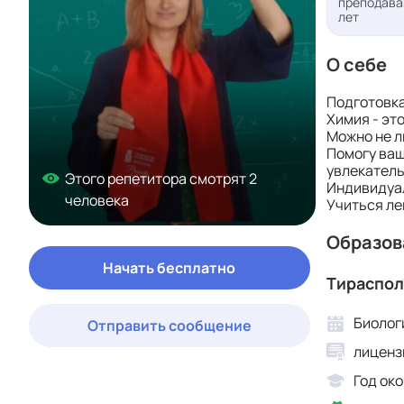
преподава
лет
О себе
Подготовка
Химия - эт
Можно не л
Помогу ваш
увлекатель
Этого репетитора смотрят 2
Индивидуал
человека
Учиться ле
Образов
Начать бесплатно
Тираспол
Биолог
Отправить сообщение
лиценз
Год око