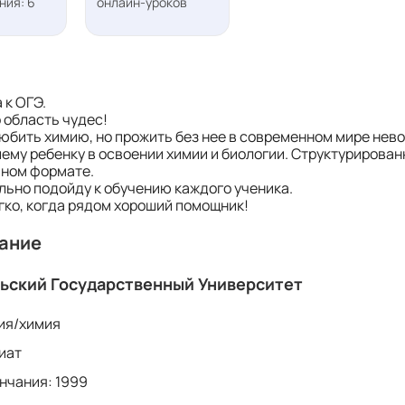
ния: 6
онлайн-уроков
 к ОГЭ.
о область чудес!
юбить химию, но прожить без нее в современном мире нев
ему ребенку в освоении химии и биологии. Структурирован
ном формате.
ьно подойду к обучению каждого ученика.
гко, когда рядом хороший помощник!
ание
ьский Государственный Университет
ия/химия
иат
нчания: 1999