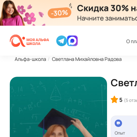
О п
Альфа-школа
Светлана Михайловна Радова
Свет
5
(5 отз
Опыт