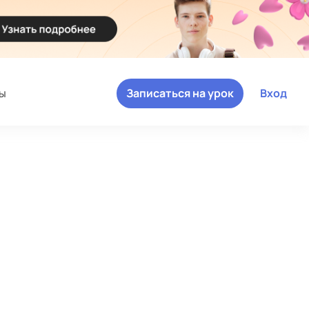
ы
Записаться на урок
Вход