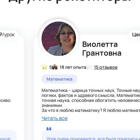
₽
/урок
Це
Виолетта
Грантовна
5
18 лет опыта
15 отзывов
Математика
Математика – царица точных наук. Точные нау
логики, фактов и здравого смысла. Математик
асиво
точная наука, способная обогатить человече
знаниями.
За что я люблю математику? Я люблю математи
ю
дисциплинирует и воспитывает ум. В ней все
Читать все
определенным правилам, которые легко понят
одинаковы абсолютно для всех. А я только пом
Могу уверенно сказать, что я - Эксперт по ма
с вами мир цифр с увлечением и игрой!
лучше
Урок очень понравился, все была понятно и 