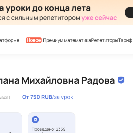
латформе
Новое
Премиум математика
Репетиторы
Тариф
лана Михайловна Радова
От 750 RUB
/за урок
ывов)
Проведено: 2359