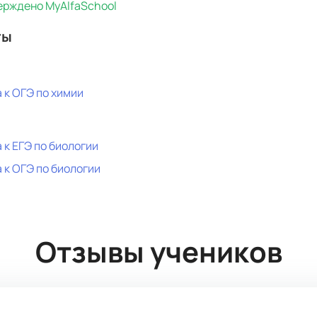
рждено MyAlfaSchool
ты
 к ОГЭ по химии
я
 к ЕГЭ по биологии
 к ОГЭ по биологии
Отзывы учеников