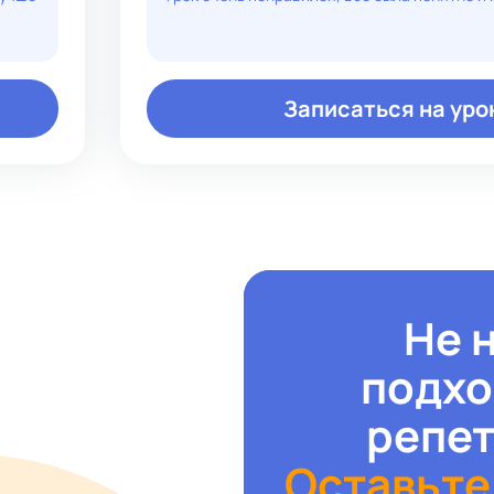
Записаться на уро
Не 
подх
репе
Оставьте