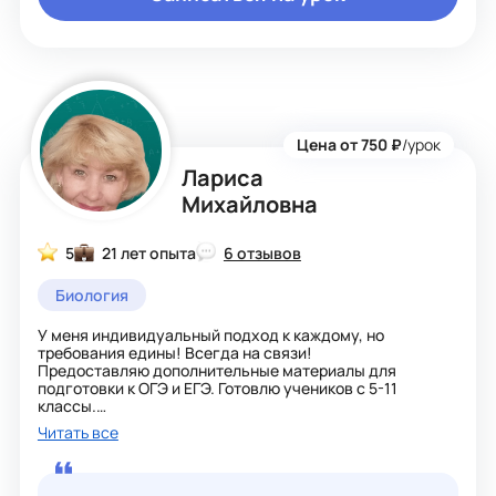
Также в профиле исправьте, пожалуйста, Опыт
преподавания более 13 лет.
Цена от 750 ₽
/урок
Лариса
Михайловна
5
21 лет опыта
6 отзывов
Биология
У меня индивидуальный подход к каждому, но
требования едины! Всегда на связи!
Предоставляю дополнительные материалы для
подготовки к ОГЭ и ЕГЭ. Готовлю учеников с 5-11
классы.
Требовательна.
Читать все
Структурированные уроки, объяснения и реализация
сложных тем в увлекательном формате.
Глубокое погружение в суть проблемы и разработка
логического мышления.