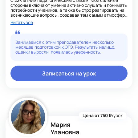
С 22-летним педагогическим стажем. Мои сильные
стороны включают умение активно слушать и понимать
потребности учеников, а также быстро реагировать на
возникающие вопросы, создавая тем самым атмосферу
конструктивного общения. Я уверенно владею
Читать все
различными компьютерными программами, умею
методологически структурировать лекции и
эффективно справляться с непредвиденными
ситуациями. Мой творческий подход к организации
Занимаемся с этим преподавателем несколько
обучения, вместе с мастерством работы на
месяцев подготовкой к ОГЭ. Результаты налицо,
интерактивной доске и способностью внедрять
оценки выросли, появилась уверенность.
разнообразные методики, позволяет мне обеспечивать
индивидуальный и дифференцированный подход к
каждому ученику.
Записаться на урок
Личные качества:
Я пунктуальна, ответственна и хорошо
самоорганизована, что помогает мне достигать
высоких результатов. Моя грамотность и
внимательность в обучении способствуют быстрой
обучаемости, что важно как для меня, так и для моих
учеников. С каждым годом я стремлюсь развиваться и
улучшать свои навыки, чтобы вдохновлять и
поддерживать учеников на пути к их целям!
Цена от 750 ₽
/урок
Мария
Улановна