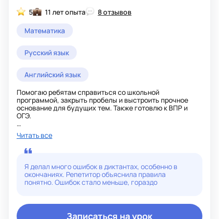
5
11 лет опыта
8 отзывов
Математика
Русский язык
Английский язык
Помогаю ребятам справиться со школьной
программой, закрыть пробелы и выстроить прочное
основание для будущих тем. Также готовлю к ВПР и
ОГЭ.
Мне нравится показывать детям, что математика — это
Читать все
интересно, а не страшно, и что она окружает нас
повсюду. На занятиях создаю спокойную и
дружелюбную атмосферу, чтобы ученик чувствовал
себя комфортно. Стараюсь находить общие темы с
Я делал много ошибок в диктантах, особенно в
ребёнком и опираться на его увлечения — тогда даже
окончаниях. Репетитор объяснила правила
сложные вещи объясняются просто и понятно.
понятно. Ошибок стало меньше, гораздо
Мы идём к цели вместе, и часто результат оказывается
выше, чем ожидали сами ученики. Каждый год
выпускаю ребят с лучшим для каждого результатом.
Записаться на урок