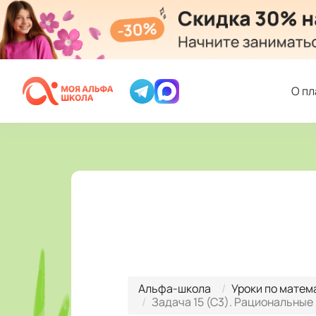
О п
Альфа-школа
Уроки по матем
Задача 15 (С3). Рациональные