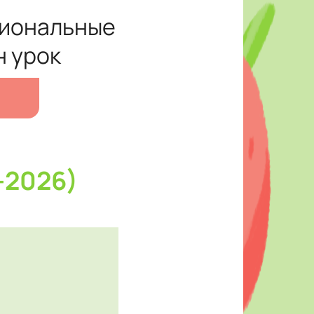
циональные
н урок
2026)