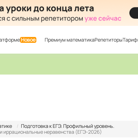
латформе
Новое
Премиум математика
Репетиторы
Тариф
атике
Подготовка к ЕГЭ. Профильный уровень.
 и иррациональные неравенства (ЕГЭ-2026)