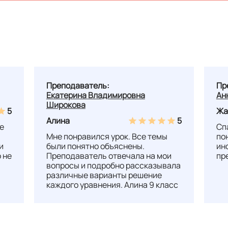
Преподаватель:
Пр
Екатерина Владимировна
Ан
Широкова
5
Жа
Алина
5
е
Сп
Мне понравился урок. Все темы
по
и
были понятно объяснены.
ин
 не
Преподаватель отвечала на мои
пр
вопросы и подробно рассказывала
различные варианты решение
каждого уравнения. Алина 9 класс