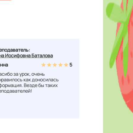
еподаватель:
на Иосифовна Баталова
нна
5
асибо за урок, очень
нравилось как доносилась
формация. Везде бы таких
еподавателей!