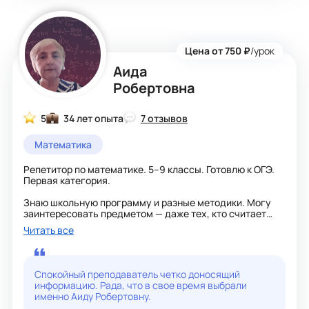
Цена от 750 ₽
/урок
Аида
Робертовна
5
34 лет опыта
7 отзывов
Математика
Репетитор по математике. 5–9 классы. Готовлю к ОГЭ.
Первая категория.
Знаю школьную программу и разные методики. Могу
заинтересовать предметом — даже тех, кто считает
математику скучной.
Читать все
Люблю математику не только за практичность — она
правда красивая. Тот, кто занимается ей с детства,
тренирует внимание, память, волю, учится не
Спокойный преподаватель четко доносящий
сдаваться.
информацию. Рада, что в свое время выбрали
именно Аиду Робертовну.
Объясняю просто и понятно. Учитываю характер