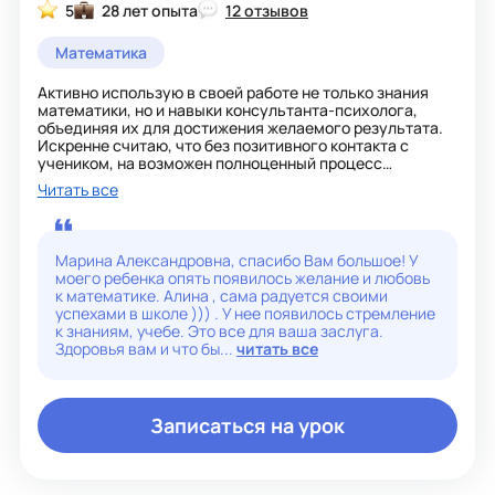
5
28 лет опыта
12 отзывов
Математика
Активно использую в своей работе не только знания
математики, но и навыки консультанта-психолога,
объединяя их для достижения желаемого результата.
Искренне считаю, что без позитивного контакта с
учеником, на возможен полноценный процесс
обучения! Математику люблю, как предмет! Уважаю,
Читать все
как науку! И с удовольствием этим делюсь на своих
занятиях. Веду качественную подготовку учеников к
ВПР, ОГЭ и ЕГЭ.
Марина Александровна, спасибо Вам большое! У
моего ребенка опять появилось желание и любовь
к математике. Алина , сама радуется своими
успехами в школе ))) . У нее появилось стремление
к знаниям, учебе. Это все для ваша заслуга.
Здоровья вам и что бы...
читать все
Записаться на урок