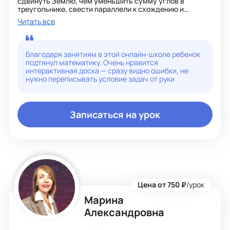
сдвинуть Землю, чем уменьшить сумму углов в
треугольнике, свести параллели к схождению и
раздвинуть перпендикуляры к прямой на расхождение.
Читать все
(В.Ф. Каган)
Основные учебники, по которым провожу занятия:
*под ред. М.И.Сканави СБОРНИК ЗАДАЧ ПО
Благодаря занятиям в этой онлайн-школе ребенок
МАТЕМАТИКЕ ДЛЯ ПОСТУПАЮЩИХ ВО ВТУЗЫ
подтянул математику. Очень нравится
*Математика. Пособие для подготовки к экзамену и
интерактивная доска — сразу видно ошибки, не
централизованному тестированию за курс средней
нужно переписывать условие задач от руки
школы
Также можем заниматься по вашему учебнику.
Уроки строятся с ориентацией на практическое
применение знаний и развитие аналитического
Записаться на урок
мышления.
Цена от 750 ₽
/урок
Марина
Александровна