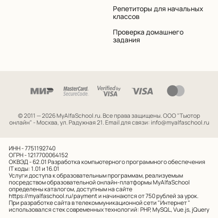
Репетиторы для начальных
классов
Проверка домашнего
задания
© 2011 — 2026 MyAlfaSchool.ru. Все права защищены.
ООО "Тьютор
онлайн" - Москва, ул. Радужная 21. Email для связи: info@myalfaschool.ru
ИНН - 7751192740
ОГРН - 1217700064152
ОКВЭД - 62.01
Разработка компьютерного программного обеспечения
IT коды: 1.01 и 16.01
Услуги доступа к образовательным программам, реализуемым
посредством образовательной онлайн-платформы MyAlfaSchool
определены каталогом, доступным на сайте
https://myalfaschool.ru/payment
и начинаются от 750 рублей за урок.
При разработке сайта в телекоммуникационной сети "Интернет "
использовался стек современных технологий: PHP, MySQL, Vue.js, jQuery