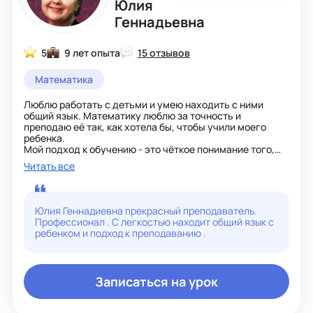
Юлия
Геннадьевна
5
9 лет опыта
15 отзывов
Математика
Люблю работать с детьми и умею находить с ними
общий язык. Математику люблю за точность и
преподаю её так, как хотела бы, чтобы учили моего
ребенка.
Мой подход к обучению - это чёткое понимание того,
что каждый ученик уникален, и разработка
Читать все
персонализированного плана обучения в соответствии
с его или ее потребностями.
При обучении настраиваю на позитивное восприятие
всего нового и непонятного. Весело и интересно
Юлия Геннадиевна прекрасный преподаватель.
объясняю сложный материал.
Профессионал . С легкостью находит общий язык с
Со мной вашим детям будет легко, занимательно и
ребенком и подход к преподаванию .
познавательно. До встречи на уроках!
Записаться на урок