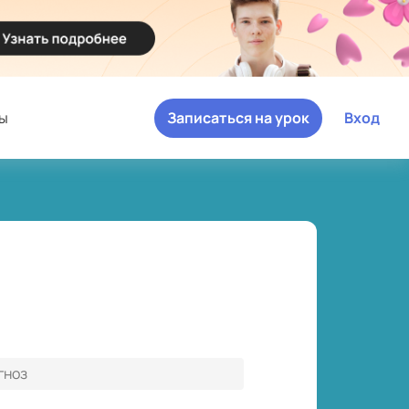
ы
Записаться на урок
Вход
гноз