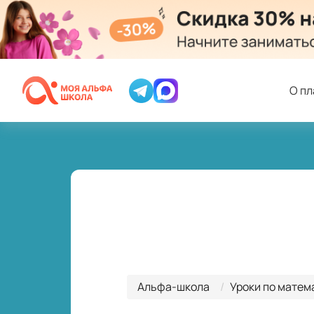
О п
Альфа-школа
Уроки по матем