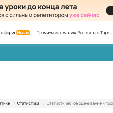
латформе
Новое
Премиум математика
Репетиторы
Тариф
атике
Статистика
Статистическое оценивание и про