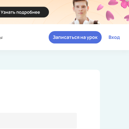
ы
Записаться на урок
Вход