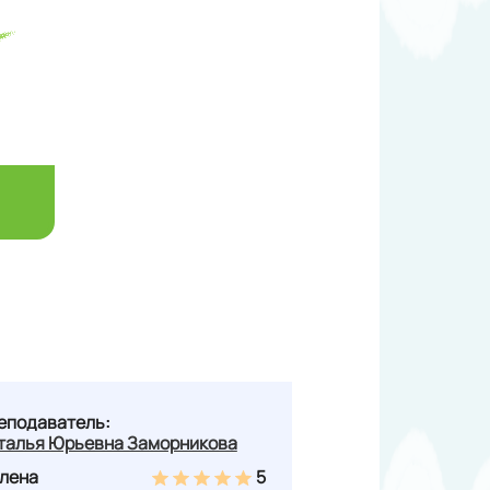
еподаватель:
талья Юрьевна Заморникова
лена
5