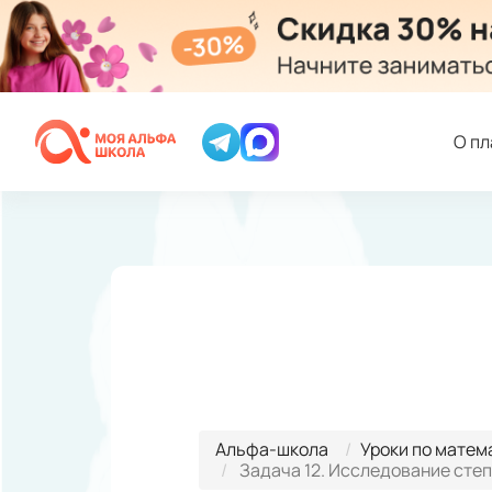
О п
Альфа-школа
Уроки по матем
Задача 12. Исследование сте