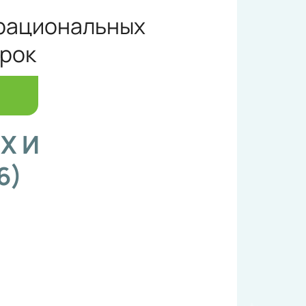
ррациональных
урок
Х И
6)