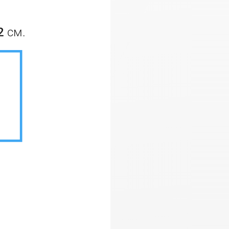
2
см.