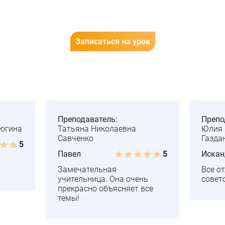
Записаться на урок
Преподаватель:
Препо
ьюгина
Татьяна Николаевна
Юлия 
Савченко
Газда
5
Павел
5
Искан
Замечательная
Все о
учительница. Она очень
совет
прекрасно объясняет все
темы!