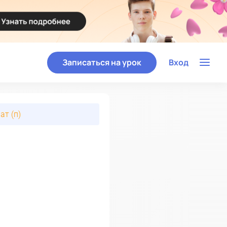
Записаться на урок
Вход
ат (п)