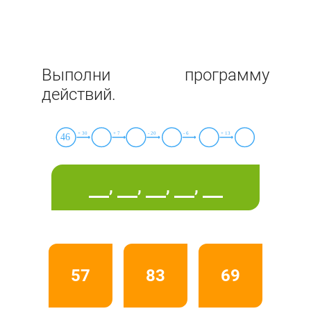
Выполни программу
действий.
,
,
,
,
57
83
69