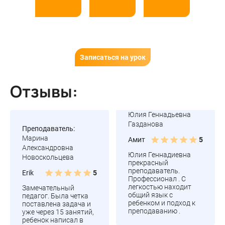
Записаться на урок
Отзывы:
Юлия Геннадьевна
Газданова
Преподаватель:
Марина
Амит
5
Александровна
Юлия Геннадиевна
Новоскольцева
прекрасный
преподаватель.
Erik
5
Профессионал . С
легкостью находит
Замечательный
общий язык с
педагог. Была четка
ребенком и подход к
поставлена задача и
преподаванию .
уже через 15 занятий,
ребенок написал в