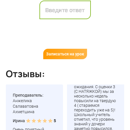
Записаться на урок
Отзывы:
ожидания. С оценки 3
(С НАТЯЖКОЙ) мы за
Преподаватель:
несколько недель
Анжелика
повысили на твердую
4 ( стараемся
Салаватовна
переходить уже на 5)!
Ахметшина
Школьный учитель
отметил, что уровень
Ирина
5
знаний у дочери
заметно повысился.
Очень приятный