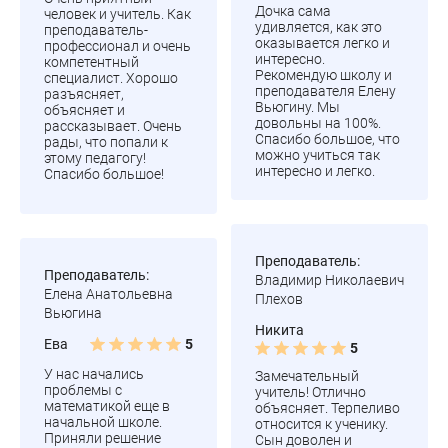
Дочка сама
человек и учитель. Как
удивляется, как это
преподаватель-
оказывается легко и
профессионал и очень
интересно.
компетентный
Рекомендую школу и
специалист. Хорошо
преподавателя Елену
разъясняет,
Вьюгину. Мы
объясняет и
довольны на 100%.
рассказывает. Очень
Спасибо большое, что
рады, что попали к
можно учиться так
этому педагогу!
интересно и легко.
Спасибо большое!
Преподаватель:
Преподаватель:
Владимир Николаевич
Елена Анатольевна
Плехов
Вьюгина
Никита
Ева
5
5
У нас начались
Замечательный
проблемы с
учитель! Отлично
математикой еще в
объясняет. Терпеливо
начальной школе.
относится к ученику.
Приняли решение
Сын доволен и