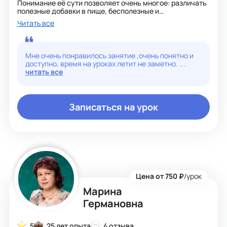
Понимание её сути позволяет очень многое: различать
полезные добавки в пище, бесполезные и
небезопасные, понимать роль удобрений для растений
Читать все
и роль лекарств для человека. Кроме того, это ещё и
очень интересно. :)
Понимание химии - универсальный ключ к знаниям в
этой области. Это позволяет решать любые
Мне очень понравилось занятие ,очень понятно и
практические и теоретические задачи, от школьного до
доступно, время на уроках летит не заметно. ...
олимпиадного уровня.
читать все
Записаться на урок
Цена от 750 ₽
/урок
Марина
Германовна
5
25 лет опыта
4 отзыва