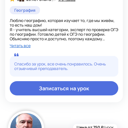
География
Люблю географию, которая изучает то, где мы живём,
то есть наш дом!
Я - учитель высшей категории, эксперт по проверке ОГЭ
по географии. Готовлю детей к ОГЭ по географии.
Объясняю просто и доступно, поэтому каждому
понятно. Работаю по УМК Сферы; и Полярная звезда
Читать все
Рубрика А знаете ли вы, что...; в конце урока расширит
ваш кругозор.
Спасибо за урок, все очень понравилось. Очень
отзывчивый преподаватель.
Записаться на урок
Цена от 750 ₽
/урок