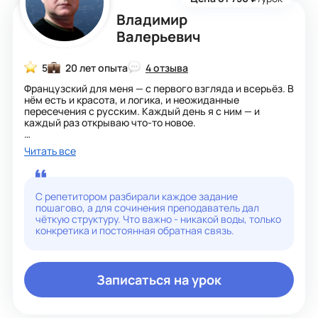
Владимир
Валерьевич
5
20 лет опыта
4 отзыва
Французский для меня — с первого взгляда и всерьёз. В
нём есть и красота, и логика, и неожиданные
пересечения с русским. Каждый день я с ним — и
каждый раз открываю что-то новое.
За 40 лет: 20 лет преподавания в вузе, больше 10 лет
Читать все
перевода. Готовил переводчиков к Всемирной
шахматной Олимпиаде, Олимпиаде в Сочи, чемпионату
мира по футболу-2018.
С репетитором разбирали каждое задание
Примерно 25 лет назад во Франции разработали
пошагово, а для сочинения преподаватель дал
методику преподавания французского как
чёткую структуру. Что важно - никакой воды, только
иностранного. С тех пор я работаю по ней. С группами,
конкретика и постоянная обратная связь.
индивидуально, с разными возрастами — и на своих
детях проверял. Везде эта методика давала результат
выше, чем стандартные вузовские программы.
Записаться на урок
Проверено многократно: 350 часов — и человек говорит
на любые бытовые темы. Понимает и отвечает.