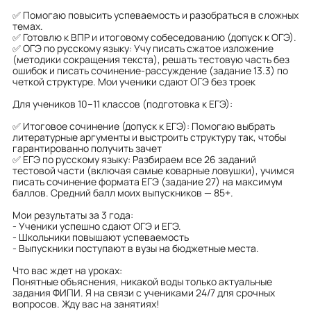
✅ Помогаю повысить успеваемость и разобраться в сложных
темах.
✅ Готовлю к ВПР и итоговому собеседованию (допуск к ОГЭ).
✅ ОГЭ по русскому языку: Учу писать сжатое изложение
(методики сокращения текста), решать тестовую часть без
ошибок и писать сочинение-рассуждение (задание 13.3) по
четкой структуре. Мои ученики сдают ОГЭ без троек
Для учеников 10–11 классов (подготовка к ЕГЭ):
✅ Итоговое сочинение (допуск к ЕГЭ): Помогаю выбрать
литературные аргументы и выстроить структуру так, чтобы
гарантированно получить зачет
✅ ЕГЭ по русскому языку: Разбираем все 26 заданий
тестовой части (включая самые коварные ловушки), учимся
писать сочинение формата ЕГЭ (задание 27) на максимум
баллов. Средний балл моих выпускников — 85+.
Мои результаты за 3 года:
- Ученики успешно сдают ОГЭ и ЕГЭ.
- Школьники повышают успеваемость
- Выпускники поступают в вузы на бюджетные места.
Что вас ждет на уроках:
Понятные объяснения, никакой воды только актуальные
задания ФИПИ. Я на связи с учениками 24/7 для срочных
вопросов. Жду вас на занятиях!