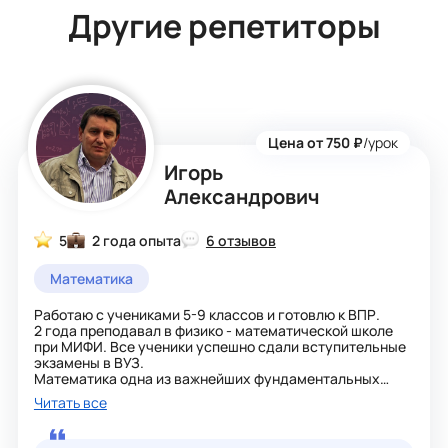
Другие репетиторы
Цена от 750 ₽
/урок
Игорь
Александрович
5
2 года опыта
6 отзывов
Математика
Работаю с учениками 5-9 классов и готовлю к ВПР.
2 года преподавал в физико - математической школе
при МИФИ. Все ученики успешно сдали вступительные
экзамены в ВУЗ.
Математика одна из важнейших фундаментальных
наук. Ее знание поможет в дальнейшем изучении
Читать все
различных технических наук.