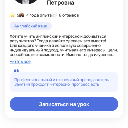
Петровна
5
4 года опыта
6 отзывов
Английский язык
Хотите учить английский интересно и добиваться
результатов? Тогда давайте сделаем это вместе!
Для каждого ученика я использую совершенно
индивидуальный подход, учитывая его интересы, цели,
способности и возможности. Именно тогда изучение
английского будет интересным и даст результат.
Читать все
Я объясняю даже очень сложный материал просто и
красочно для детей разных возрастов.
Очень люблю общаться с детьми и подростками,
отлично понимаю насколько трудно изучать новый язык
Профессиональный и отзывчивый преподаватель.
и поэтому хочу помочь каждому ребенку достичь
Занятия проходят интересно, прогресс есть
успехов в освоении английского языка!
Записаться на урок