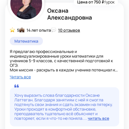
Цена от 750 ₽
/урок
Оксана
Александровна
5
14 лет опыта
10 отзывов
Математика
Я предлагаю профессиональные и
индивидуализированные уроки математики для
учеников 5-9 классов, с качественной подготовкой к
ОГЭ.
Моя миссия - раскрыть в каждом ученике потенциал к
освоению математических чудес.
Читать все
Применяю различные методы работы, учитываю
индивидуальные особенности учащихся, делаю упор
на повышение уровня качества знаний. Работаю на
результат - чтобы ученики поняли и усвоили. С
Хочу выразить слова благодарности Оксане
удовольствием провожу занятия , в каждом ученике
Латтеган. Благодаря занятиям с ней я смогла
вижу личность, помогаю понять и полюбить
подтянуть свои знания и сдать экзамен на пятерку.
математику.
Уроки проходят в комфортной обстановке,
преподаватель тщательно всё объясняет и
повторяет, если я что-то не поняла....
читать все