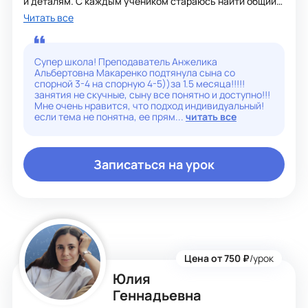
и деталям. С каждым учеником стараюсь найти общий
язык, учитывать сильные и слабые стороны. Всегда
Читать все
отвечаю на вопросы, веду диалог, объясняю
непонятные моменты. Разбираемся вместе с учеником
в задачах, которые вызывают трудности. Буду рада
видеть на своих занятиях!
Супер школа! Преподаватель Анжелика
Альбертовна Макаренко подтянула сына со
спорной 3-4 на спорную 4-5))за 1.5 месяца!!!!!
занятия не скучные, сыну все понятно и доступно!!!
Мне очень нравится, что подход индивидуальный!
если тема не понятна, ее прям...
читать все
Записаться на урок
Цена от 750 ₽
/урок
Юлия
Геннадьевна