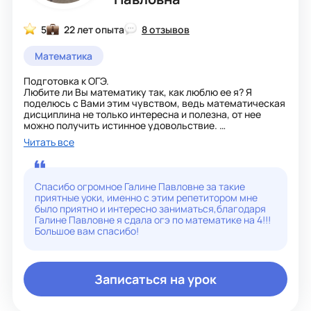
5
22 лет опыта
8 отзывов
Математика
Подготовка к ОГЭ.
Любите ли Вы математику так, как люблю ее я? Я
поделюсь с Вами этим чувством, ведь математическая
дисциплина не только интересна и полезна, от нее
можно получить истинное удовольствие.
Математика ценит настойчивость и терпение, за
Читать все
которые щедро вознаграждает. Благодаря точным
наукам можно почувствовать себя настоящим
волшебником, великим ученым и смелым
первооткрывателем! Дифференцированное обучение,
Спасибо огромное Галине Павловне за такие
помноженное на доброжелательность и
приятные уоки, именно с этим репетитором мне
ответственность, помогут возвести в положительную
было приятно и интересно заниматься,благодаря
степень уверенность ученика в своих силах и в
Галине Павловне я сдала огэ по математике на 4!!!
способностях к математике. Присоединяйтесь! Вместе
Большое вам спасибо!
мы - сила!
Записаться на урок