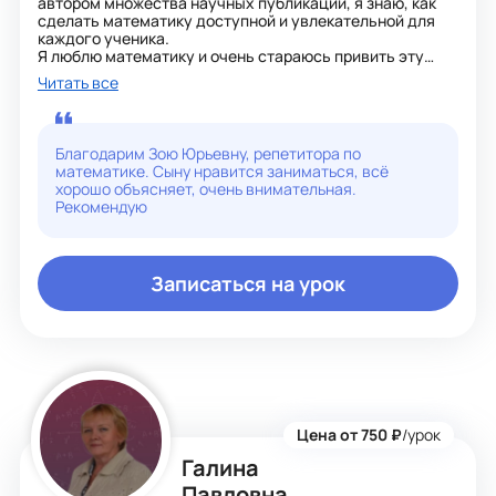
автором множества научных публикаций, я знаю, как
сделать математику доступной и увлекательной для
каждого ученика.
Я люблю математику и очень стараюсь привить эту
любовь детям.
Читать все
Ведь без математики наша жизнь была бы скучной и
однообразной, мы много бы не узнали об окружающем
нас мире.
К каждому ребенку нахожу индивидуальный подход.
Благодарим Зою Юрьевну, репетитора по
Объясняю доступно, легко и просто.
математике. Сыну нравится заниматься, всё
хорошо объясняет, очень внимательная.
Рекомендую
Записаться на урок
Цена от 750 ₽
/урок
Галина
Павловна