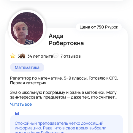
Цена от 750 ₽
/урок
Аида
Робертовна
5
34 лет опыта
7 отзывов
Математика
Репетитор по математике. 5–9 классы. Готовлю к ОГЭ.
Первая категория.
Знаю школьную программу и разные методики. Могу
заинтересовать предметом — даже тех, кто считает
математику скучной.
Читать все
Люблю математику не только за практичность — она
правда красивая. Тот, кто занимается ей с детства,
тренирует внимание, память, волю, учится не
Спокойный преподаватель четко доносящий
сдаваться.
информацию. Рада, что в свое время выбрали
именно Аиду Робертовну.