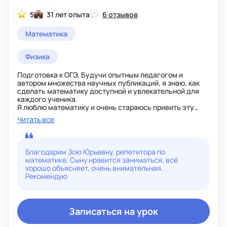
5
31 лет опыта
6 отзывов
Математика
Физика
Подготовка к ОГЭ. Будучи опытным педагогом и
автором множества научных публикаций, я знаю, как
сделать математику доступной и увлекательной для
каждого ученика.
Я люблю математику и очень стараюсь привить эту
любовь детям.
Читать все
Ведь без математики наша жизнь была бы скучной и
однообразной, мы много бы не узнали об окружающем
нас мире.
К каждому ребенку нахожу индивидуальный подход.
Благодарим Зою Юрьевну, репетитора по
Объясняю доступно, легко и просто.
математике. Сыну нравится заниматься, всё
хорошо объясняет, очень внимательная.
Рекомендую
Записаться на урок