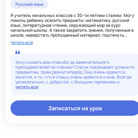
Русский язык
Я учитель начальных классов с 30-ти летним стажем. Могу
помочь ребенку освоить предметы: математику, русский
язык, литературное чтение, окружающий мир за курс
начальной школы. А также закрепить знания, полученные в
школе, наверстать пропущенный материал, подтянуть
качество знаний. Подготовиться к ВПР по предметам за курс
Читать все
начальной школы и за 5 класс по русскому языку и
математике..
Мой принцип работы:
&amp;amp;amp;amp;amp;amp;amp;amp;amp;quot;Если хочешь
Хочу сказать вам спасибо за замечательного
чтобы скорее расцвел цветок, не раскрывай насильно его
преподавателей по чтению! Стасик показывает успехи по
лепестки, а создай условия, при которых он сам
предметам, прям рванул вперёд. Ему очень нравятся
распустится.&amp;amp;amp;amp;amp;amp;amp;amp;amp;quot
занятия, и то, что я слышу очень нравится и мне. Всегда
Л.Н.Толстой.
увлекательно, с добротой, с большим терпением и...
читать все
Записаться на урок