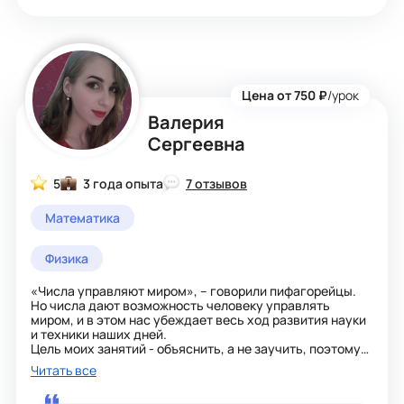
Цена от 750 ₽
/урок
Валерия
Сергеевна
5
3 года опыта
7 отзывов
Математика
Физика
«Числа управляют миром», – говорили пифагорейцы.
Но числа дают возможность человеку управлять
миром, и в этом нас убеждает весь ход развития науки
и техники наших дней.
Цель моих занятий - объяснить, а не заучить, поэтому
даже после прохождения курса у ученика остаются
Читать все
знания, ведь понимание - ключ к дальнейшему
развитию.