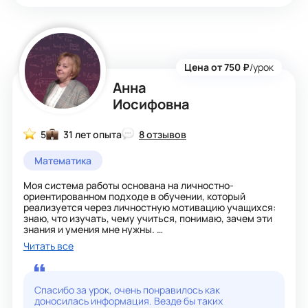
Цена от 750 ₽
/урок
Анна
Иосифовна
5
31 лет опыта
8 отзывов
Математика
Моя система работы основана на личностно-
ориентированном подходе в обучении, который
реализуется через личностную мотивацию учащихся:
знаю, что изучать, чему учиться, понимаю, зачем эти
знания и умения мне нужны.
Убеждена, что базисные школьные знания должны быть
Читать все
усвоены основательно, чтобы оставались
действующими на протяжении всей жизни, быть
твёрдой основой для накопления новых знаний.
Может банально, но математику уже люблю за то, что
Спасибо за урок, очень понравилось как
ум в порядок приводит!
доносилась информация. Везде бы таких