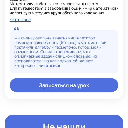
Математику люблю за ее точность и простоту.
Для путешествия в завораживающий «мир математики»
использую методику крупноблочного изложения
учебного материала и ИКТ.
Читать все
С легкостью нахожу контакт и индивидуальный подход
для каждого ученика. математика на английском языке.
Индивидуальные учебные планы, соответствующие
вашим целям и стилю обучения.
Мы очень довольны занятиями! Репетитор
Доказанные методы обучения, которые сделают
помогает нашему сыну (6 класс) с математикой.
математику ясной и понятной.
подтянули алгебру и геометрию, готовимся к
олимпиадам. Сначала переживали, что
олимпиадные задачи слишком сложные, но
преподаватель нашла подход, объясняет
интересно...
читать все
Записаться на урок
Не нашли