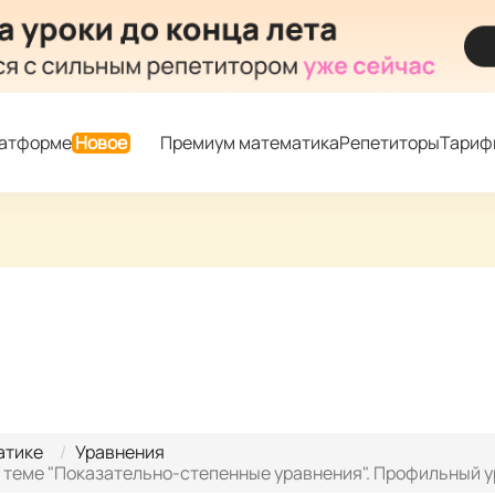
латформе
Новое
Премиум математика
Репетиторы
Тариф
атике
Уравнения
 теме "Показательно-степенные уравнения". Профильный 