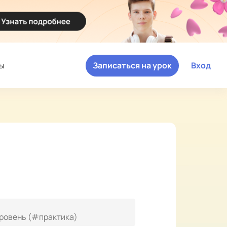
ы
Записаться на урок
Вход
уровень (#практика)