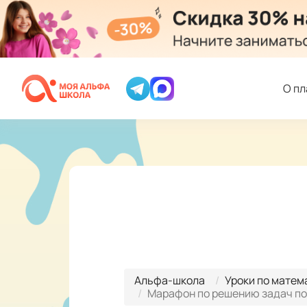
О п
Альфа-школа
Уроки по матем
Марафон по решению задач по