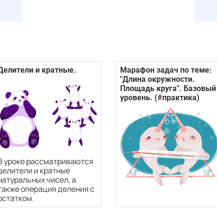
Делители и кратные.
Марафон задач по теме:
"Длина окружности.
Площадь круга". Базовый
уровень. (#практика)
В уроке рассматриваются
делители и кратные
натуральных чисел, а
также операция деления с
остатком.