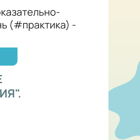
оказательно-
ь (#практика) -
Е
ИЯ".