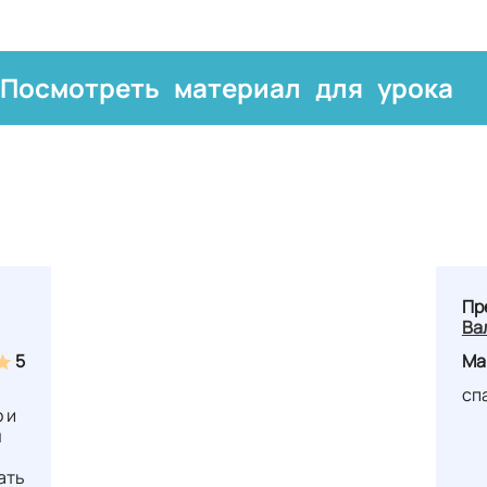
Посмотреть материал для урока
Пр
Ва
5
Ма
сп
 и
ы
ать