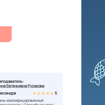
еподаватель:
ина Евгеньевна Русакова
ександра
5
ень квалифицированный
еподаватель! Спасибо за урок!