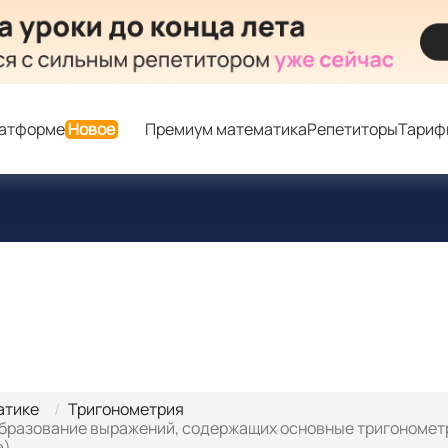
латформе
Новое
Премиум математика
Репетиторы
Тариф
атике
Тригонометрия
образование выражений, содержащих основные тригономет
а)