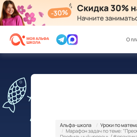
О п
Альфа-школа
Уроки по матем
Марафон задач по теме: "Пре
Профильный уровень (#практик