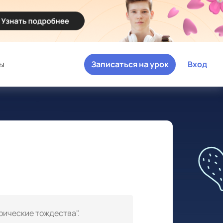
ы
Записаться на урок
Вход
рические тождества".