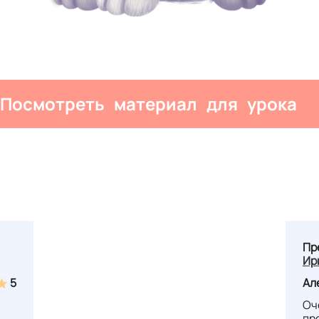
Посмотреть материал для урока
Пр
Ир
5
Ал
Оч
пр