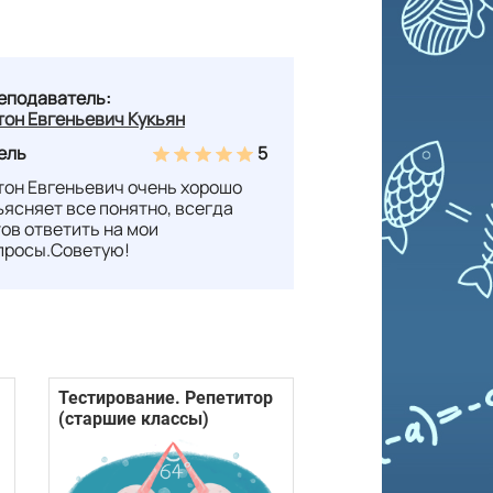
еподаватель:
тон Евгеньевич Кукьян
ель
5
тон Евгеньевич очень хорошо
ъясняет все понятно, всегда
тов ответить на мои
просы.Советую!
Тестирование. Репетитор
(старшие классы)