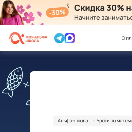
О п
Альфа-школа
Уроки по матем