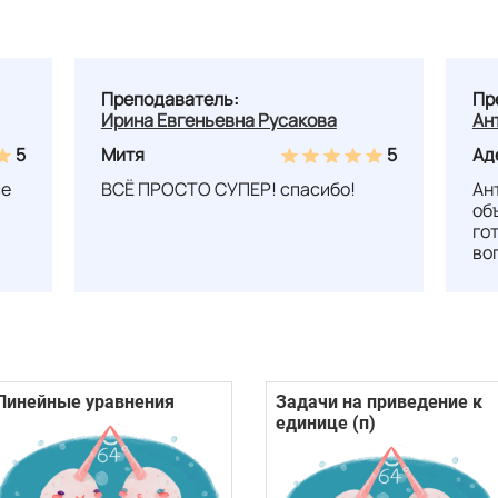
Преподаватель:
Пр
Ирина Евгеньевна Русакова
Ан
5
Митя
5
Ад
се
ВСЁ ПРОСТО СУПЕР! спасибо!
Ан
об
го
во
Линейные уравнения
Задачи на приведение к
единице (п)