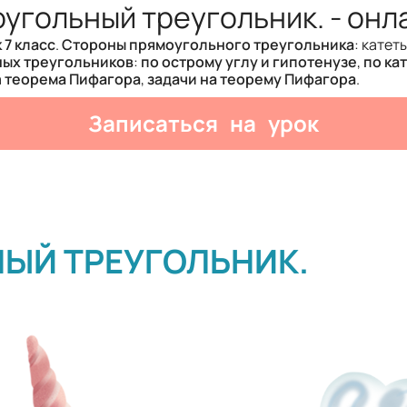
угольный треугольник. - онл
7 класс
.
Стороны прямоугольного треугольника
: катет
ных треугольников
:
по острому углу и гипотенузе
,
по ка
а
теорема Пифагора
,
задачи на теорему Пифагора
.
Записаться на урок
ЫЙ ТРЕУГОЛЬНИК.