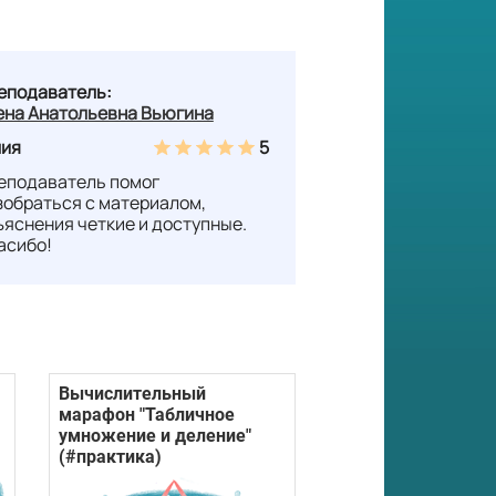
еподаватель:
ена Анатольевна Вьюгина
ия
5
еподаватель помог
зобраться с материалом,
ъяснения четкие и доступные.
асибо!
Вычислительный
марафон "Табличное
умножение и деление"
(#практика)