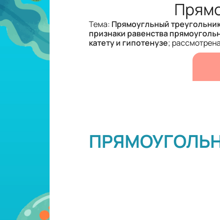
Прямо
Тема:
Прямоугльный треугольник 
признаки равенства прямоуголь
катету и гипотенузе
; рассмотрен
ПРЯМОУГОЛЬН