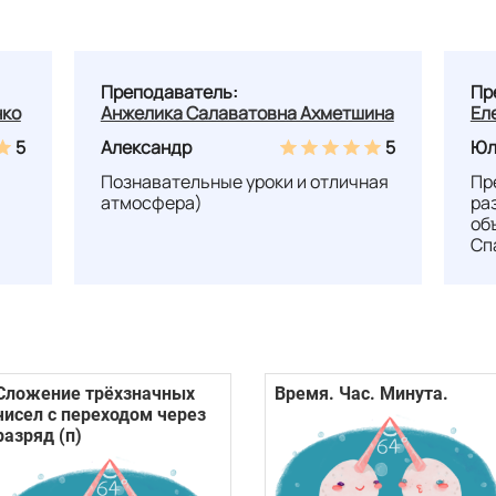
Преподаватель:
Пр
нко
Анжелика Салаватовна Ахметшина
Ел
5
Александр
5
Юл
Познавательные уроки и отличная
Пр
атмосфера)
ра
об
Сп
Сложение трёхзначных
Время. Час. Минута.
чисел с переходом через
разряд (п)