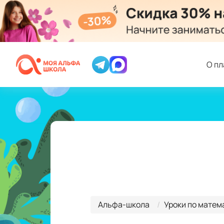
О п
Альфа-школа
Уроки по матем