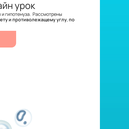
айн урок
ы и гипотенуза. Рассмотрены
тету и противолежащему углу
,
по