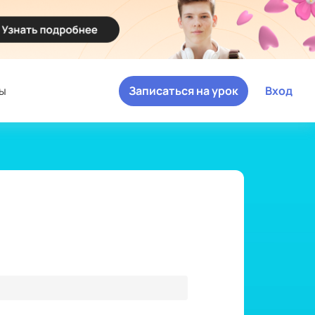
ы
Записаться на урок
Вход