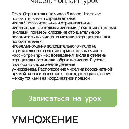
чисел. - онлайн урок
Тема:
Отрицательные
числа 6 класс
.Что такое
положительные и
отрицательные
числа?
Положительные и
отрицательные
числа
являются
целыми числами. Действия с целыми
числами:
примеры сложение отрицательных и
положительных чисел
,
вычитание отрицательных и
положительных
чисел
,
умножение
положительного число на
отрицательное
,
деление
отрицательных чисел
.
Рассмотрен пример
возведения числа в степень
отрицательного числа
,
обратные числа
. В уроке
разобрано как
заменить деление
умножением
.
Расположение чисел на координатной
прямой
,
координаты точек
,
нахождение
расстояния
между точками на координатной прямой
.
Записаться на урок
УМНОЖЕНИЕ