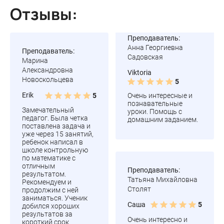
Отзывы:
Преподаватель:
Анна Георгиевна
Преподаватель:
Садовская
Марина
Александровна
Viktoria
Новоскольцева
5
Erik
5
Очень интересные и
познавательные
Замечательный
уроки. Помощь с
педагог. Была четка
домашним заданием.
поставлена задача и
уже через 15 занятий,
ребенок написал в
школе контрольную
по математике с
отличным
Преподаватель:
результатом.
Татьяна Михайловна
Рекомендуем и
Столят
продолжим с ней
заниматься. Ученик
Саша
5
добился хороших
результатов за
Очень интересно и
короткий срок.