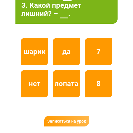
3. Какой предмет
лишний? –
.
шарик
да
7
нет
лопата
8
Записаться на урок