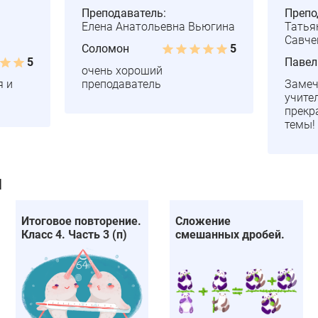
Преподаватель:
Препо
Елена Анатольевна Вьюгина
Татья
Савче
Соломон
5
5
Павел
очень хороший
я и
преподаватель
Замеч
учите
прекр
темы!
и
Итоговое повторение.
Сложение
Класс 4. Часть 3 (п)
смешанных дробей.