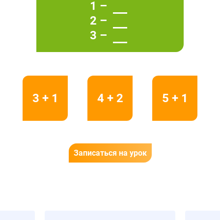
1 –
2 –
3 –
3 + 1
4 + 2
5 + 1
Записаться на урок