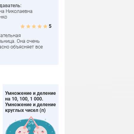
даватель:
на Николаевна
нко
5
ательная
льница. Она очень
асно объясняет все
Умножение и деление
на 10, 100, 1 000.
Умножение и деление
круглых чисел (п)