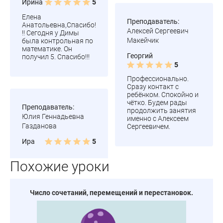
Ирина
5
Елена
Преподаватель:
Анатольевна,Спасибо!
Алексей Сергеевич
!! Сегодня у Димы
Макейчик
была контрольная по
математике. Он
Георгий
получил 5. Спасибо!!!
5
Профессионально.
Сразу контакт с
ребёнком. Спокойно и
чётко. Будем рады
Преподаватель:
продолжить занятия
Юлия Геннадьевна
именно с Алексеем
Газданова
Сергеевичем.
Ира
5
Похожие уроки
Число сочетаний, перемещений и перестановок.