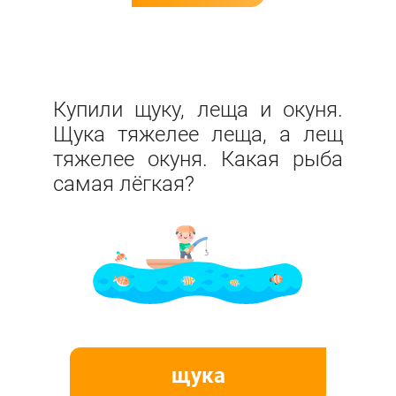
Купили щуку, леща и окуня.
Щука тяжелее леща, а лещ
тяжелее окуня. Какая рыба
самая лёгкая?
щука