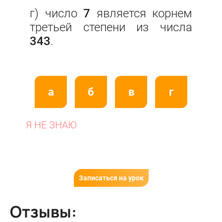
г) число
7
является корнем
третьей степени из числа
343
.
а
б
в
г
Я НЕ ЗНАЮ
Записаться на урок
Отзывы: