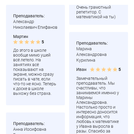
Очень грамотный
репетитор. С
Преподаватель:
математикой на ты)
Александр
Николаевич Епифанов
Мартин
5
Преподаватель:
Марина
До этого в школе
Александровна
вообще мимо ушей
всё летело. На
Курилина
занятиях всё
Иван
показывают на
5
экране, можно сразу
Замечательный
писать в чате, если
преподаватель. Мы
что-то не ясно. Теперь
счастливы, что
к доске в школе
занимаемся именно у
выхожу без страха.
Марины
Александровна.
Настолько просто и
интересно доносится
информация, что
любовь к математике
Преподаватель:
у Ивана выросла в
Анна Иосифовна
разы. Спасибо за