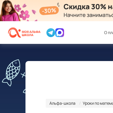
О п
Альфа-школа
Уроки по матем