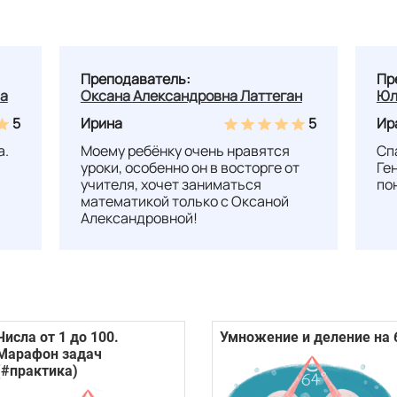
Преподаватель:
Пр
на
Оксана Александровна Латтеган
Юл
5
Ирина
5
Ир
а.
Моему ребёнку очень нравятся
Сп
уроки, особенно он в восторге от
Ге
учителя, хочет заниматься
по
математикой только с Оксаной
Александровной!
Числа от 1 до 100.
Умножение и деление на 
Марафон задач
(#практика)