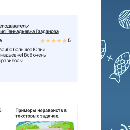
еподаватель:
ия Геннадьевна Газданова
а
5
асибо большое Юлии
ннадьевне! Всё очень
нравилось!
6
Примеры неравенств в
текстовых задачах.