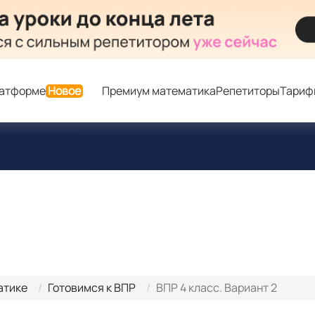
латформе
Новое
Премиум математика
Репетиторы
Тариф
атике
Готовимся к ВПР
ВПР 4 класс. Вариант 2