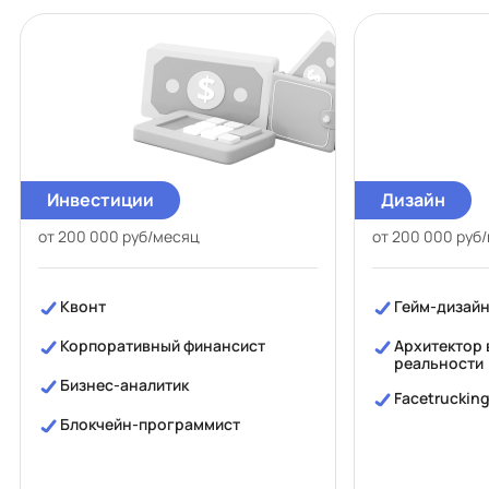
Инвестиции
Дизайн
от 200 000 руб/месяц
от 200 000 руб
Квонт
Гейм-дизай
Корпоративный финансист
Архитектор 
реальности
Бизнес-аналитик
Facetruckin
Блокчейн-программист