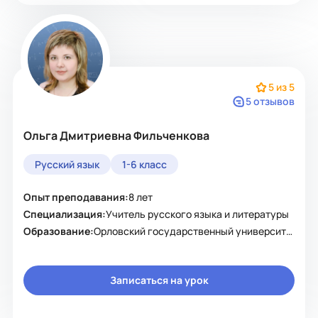
5 из 5
5 отзывов
Ольга Дмитриевна Фильченкова
Русский язык
1-6 класс
Опыт преподавания:
8 лет
Специализация:
Учитель русского языка и литературы
Образование:
Орловский государственный университет имени И.С.Тургенева&amp;amp;amp;amp;amp;amp;amp;amp;amp;amp;amp;amp;amp;amp;amp;amp;amp;amp;amp;amp;amp;amp;amp;amp;amp;amp;quot;
Записаться на урок